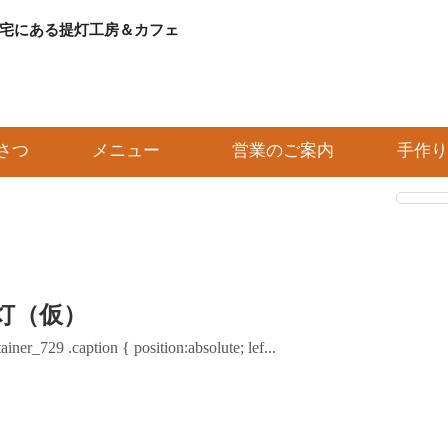
宅にある提灯工房＆カフェ
トップ
店主ごあいさつ
さつ
メニュー
営業のご案内
手作り
メニュー
営業のご案内
手作り提灯
提灯塗り絵体験
灯（仮）
iner_729 .caption { position:absolute; lef...