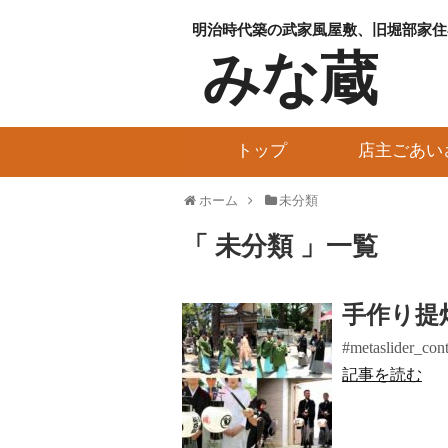
明治時代築の武家風屋敷、旧堀部家住
みな蔵
トップ
店主ごあい
ホーム
未分類
「 未分類 」一覧
手作り提
#metaslider_conta
記事を読む