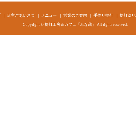
プ
店主ごあいさつ
メニュー
営業のご案内
手作り提灯
提灯塗り
Copyright © 提灯工房＆カフェ「みな蔵」 All rights reserved.